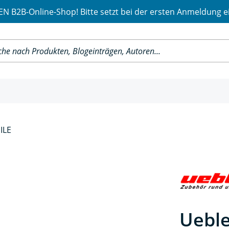
 B2B-Online-Shop! Bitte setzt bei der ersten Anmeldung e
ILE
Uebl