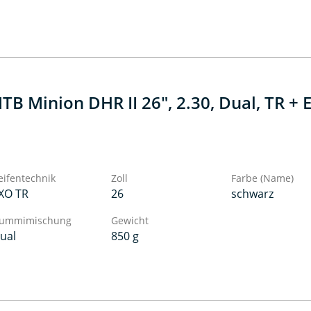
TB Minion DHR II 26", 2.30, Dual, TR + 
eifentechnik
Zoll
Farbe (Name)
XO TR
26
schwarz
ummimischung
Gewicht
ual
850 g