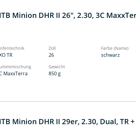
TB Minion DHR II 26", 2.30, 3C MaxxTer
eifentechnik
Zoll
Farbe (Name)
XO TR
26
schwarz
ummimischung
Gewicht
C MaxxTerra
850 g
TB Minion DHR II 29er, 2.30, Dual, TR 