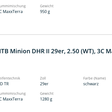
ummimischung
Gewicht
C MaxxTerra
950 g
TB Minion DHR II 29er, 2.50 (WT), 3C M
eifentechnik
Zoll
Farbe (Name)
D TR
29er
schwarz
ummimischung
Gewicht
C MaxxTerra
1280 g