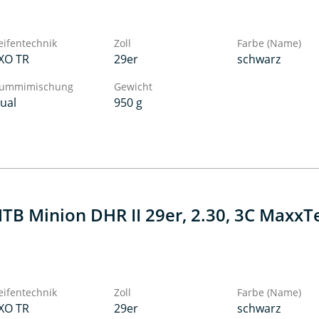
eifentechnik
Zoll
Farbe (Name)
XO TR
29er
schwarz
ummimischung
Gewicht
ual
950 g
TB Minion DHR II 29er, 2.30, 3C MaxxTe
eifentechnik
Zoll
Farbe (Name)
XO TR
29er
schwarz