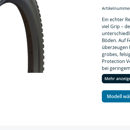
Artikelnumme
Ein echter R
viel Grip – d
unterschiedl
Böden. Auf F
überzeugen 
grobes, fels
Protection V
bei geringem
Ikon Program
Mehr anzeig
für alle XC,
leichten End
schnell und 
Modell wä
testen Sie di