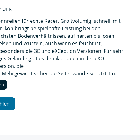
r DHR
ennreifen für echte Racer. Großvolumig, schnell, mit
er Ikon bringt beispielhafte Leistung bei den
ichsten Bodenverhältnissen, auf harten bis losen
elsen und Wurzeln, auch wenn es feucht ist,
besonders die 3C und eXCeption Versionen. Für sehr
iges Gelände gibt es den ikon auch in der eXO-
ersion, die
 Mehrgewicht sicher die Seitenwände schützt. Im
m finden Sie das richtige Modell in jeder Radgröße
en
 Marathon und AllMountain Einsätze und auch für
uroeinsatz. Wenn Sie erfahren wollen, wie einfach,
sicher Tubeless Montage mit Dichtmilch sein kann,
hlen
e Ikon TR.