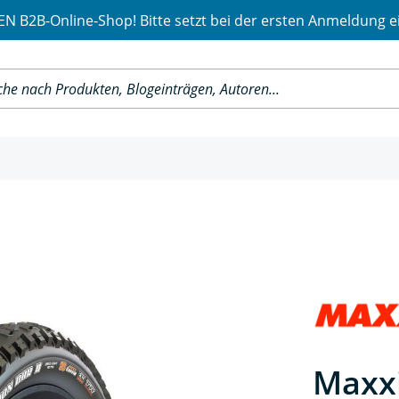
 B2B-Online-Shop! Bitte setzt bei der ersten Anmeldung e
Maxxi