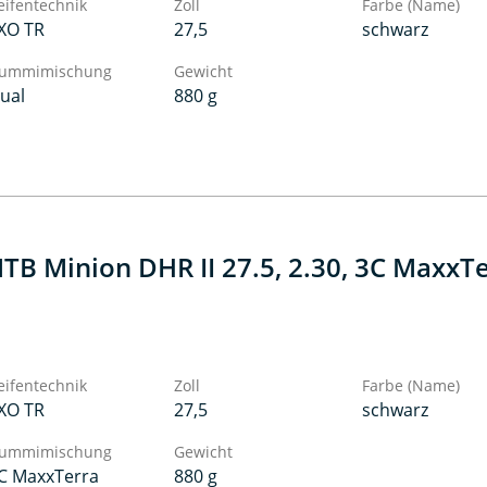
eifentechnik
Zoll
Farbe (Name)
XO TR
27,5
schwarz
ummimischung
Gewicht
ual
880 g
TB Minion DHR II 27.5, 2.30, 3C MaxxTe
eifentechnik
Zoll
Farbe (Name)
XO TR
27,5
schwarz
ummimischung
Gewicht
C MaxxTerra
880 g