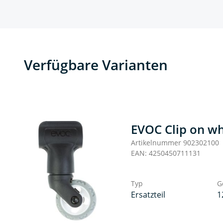
Verfügbare Varianten
EVOC Clip on whe
Artikelnummer 902302100
EAN: 4250450711131
Typ
G
Ersatzteil
1