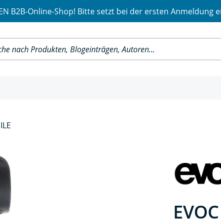
 B2B-Online-Shop! Bitte setzt bei der ersten Anmeldung e
ILE
EVOC 