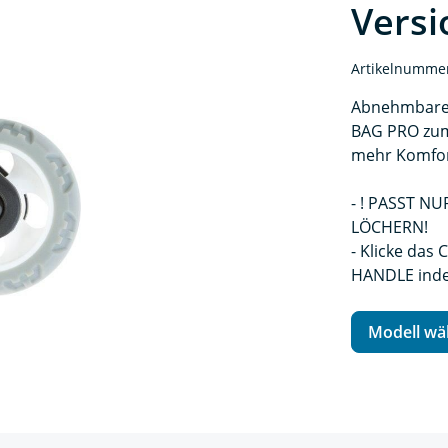
Versi
Artikelnumme
Abnehmbares
BAG PRO zum 
mehr Komfor
- ! PASST N
LÖCHERN!
- Klicke da
HANDLE inde
eingeschob
Modell wä